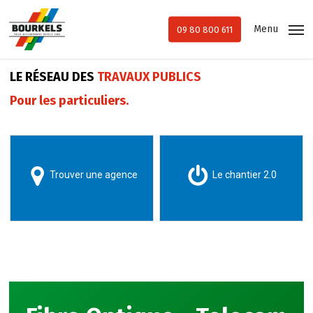
Skip
to
Menu
09 80 800 611
main
content
LE RÉSEAU DES
TRAVAUX PUBLICS
Pour les particuliers.
Trouver une agence
Le chantier 2.0